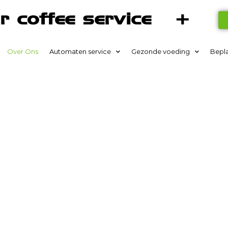
r coffee service +
Over Ons
Automaten service
Gezonde voeding
Bepl