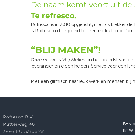
De naam komt voort uit de
Te refresco.
Rofresco is in 2010 opgericht, met als trekker
is Rofresco uitgegroeid tot een middelgroot famil
“BLIJ MAKEN”!
Onze missie is ‘Blij Maken’,
in het breedst van de 
leverancier en eigen helden. Service voor een lan
Met een glimlach naar leuk werk en mensen blij
Rofresco B.V.
KvK 
Putterweg 40
BTW 
3886 PC Garderen