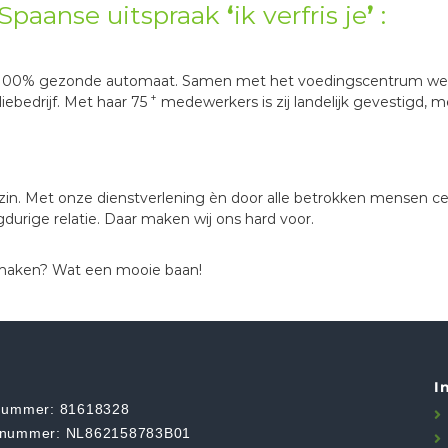
 Spaanse uitspraak
‘
ik verfris je
’
:
 de 100% gezonde automaat. Samen met het voedingscentrum wer
+
iebedrijf. Met haar 75
medewerkers is zij landelijk gevestigd, 
zin. Met onze dienstverlening èn door alle betrokken mensen cen
gdurige relatie. Daar maken wij ons hard voor.
 maken? Wat een mooie baan!
I
nummer: 81618328
nummer: NL862158783B01